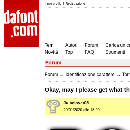
Il mio profilo
|
Registrazione
Temi
Autori
Forum
Carica un c
Novità
Top
FAQ
Strumenti
Forum
→
→
Forum
Identificazione carattere
Torn
Okay, may I please get what th
Juicelover05
20/01/2020 alle 18:20