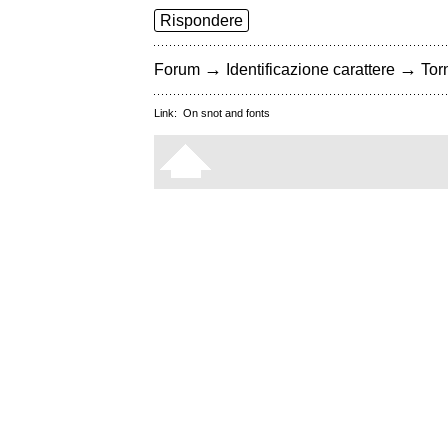
Rispondere
→
→
Forum
Identificazione carattere
Torn
Link:
On snot and fonts