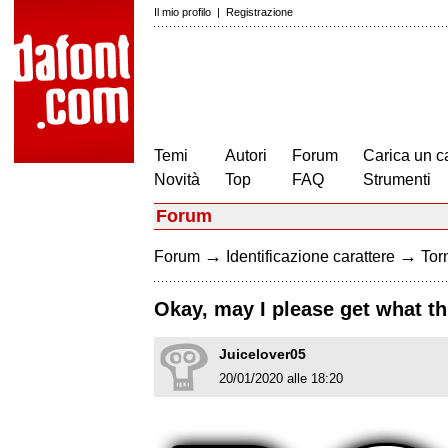
Il mio profilo
|
Registrazione
Temi
Autori
Forum
Carica un c
Novità
Top
FAQ
Strumenti
Forum
→
→
Forum
Identificazione carattere
Torn
Okay, may I please get what th
Juicelover05
20/01/2020 alle 18:20