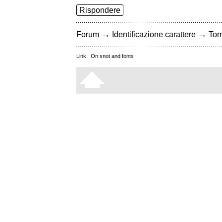
Rispondere
→
→
Forum
Identificazione carattere
Torn
Link:
On snot and fonts