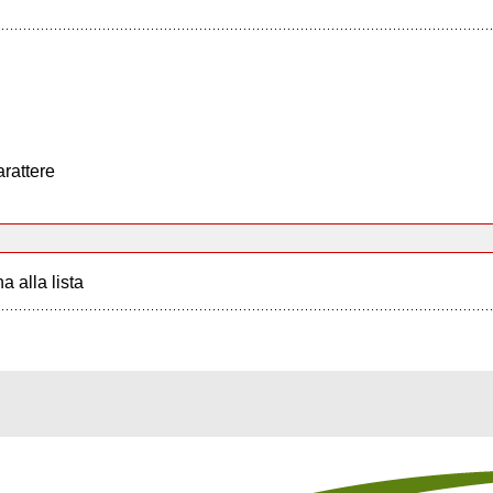
arattere
a alla lista