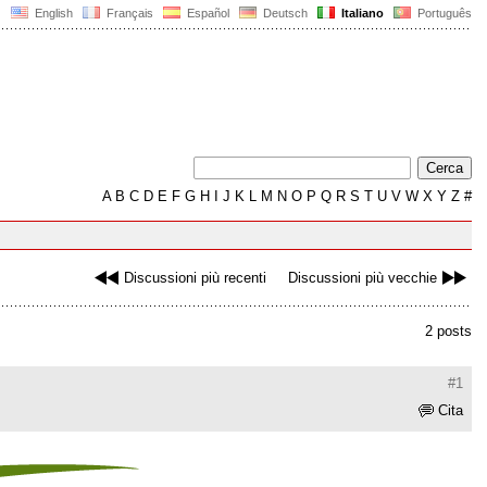
English
Français
Español
Deutsch
Italiano
Português
A
B
C
D
E
F
G
H
I
J
K
L
M
N
O
P
Q
R
S
T
U
V
W
X
Y
Z
#
Discussioni più recenti
Discussioni più vecchie
2 posts
#1
Cita