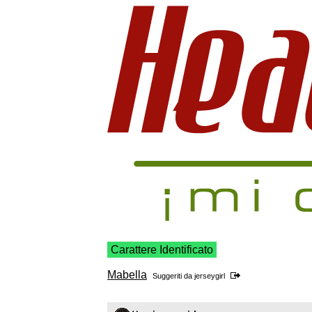
Carattere Identificato
Mabella
Suggeriti da
jerseygirl