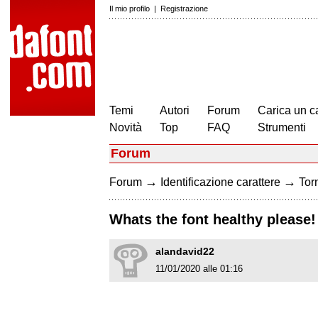
Il mio profilo
|
Registrazione
Temi
Autori
Forum
Carica un c
Novità
Top
FAQ
Strumenti
Forum
→
→
Forum
Identificazione carattere
Torn
Whats the font healthy please!
alandavid22
11/01/2020 alle 01:16