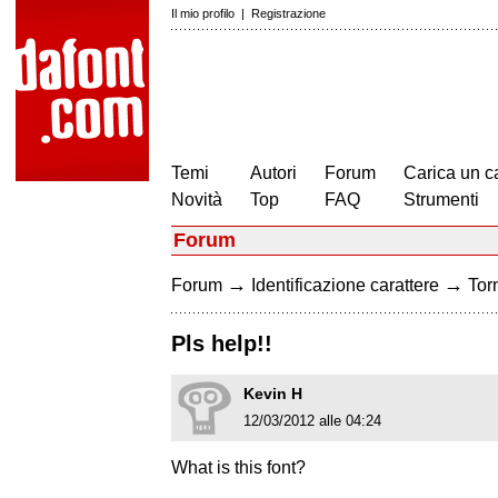
Il mio profilo
|
Registrazione
Temi
Autori
Forum
Carica un c
Novità
Top
FAQ
Strumenti
Forum
→
→
Forum
Identificazione carattere
Torn
Pls help!!
Kevin H
12/03/2012 alle 04:24
What is this font?