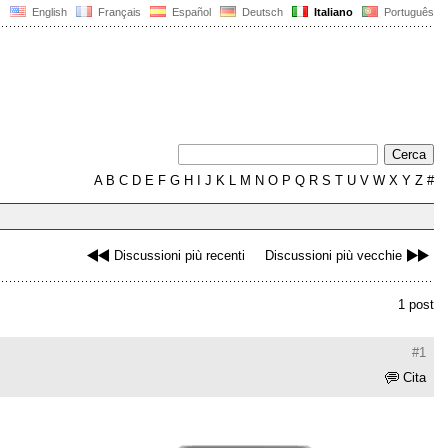
English
Français
Español
Deutsch
Italiano
Português
A
B
C
D
E
F
G
H
I
J
K
L
M
N
O
P
Q
R
S
T
U
V
W
X
Y
Z
#
Discussioni più recenti
Discussioni più vecchie
1 post
#1
Cita