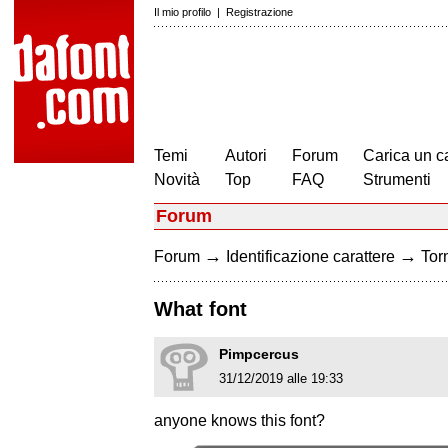
Il mio profilo
|
Registrazione
Temi
Autori
Forum
Carica un c
Novità
Top
FAQ
Strumenti
Forum
→
→
Forum
Identificazione carattere
Torn
What font
Pimpcercus
31/12/2019 alle 19:33
anyone knows this font?