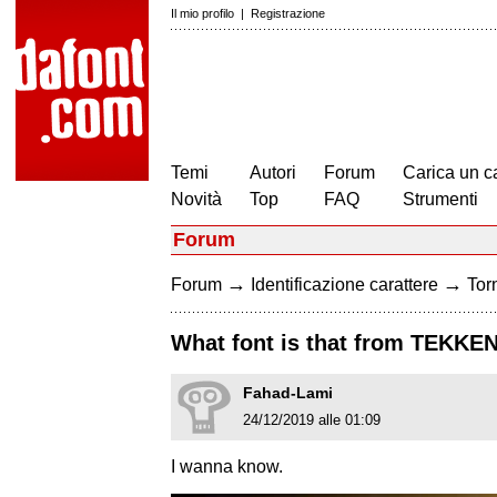
Il mio profilo
|
Registrazione
Temi
Autori
Forum
Carica un c
Novità
Top
FAQ
Strumenti
Forum
→
→
Forum
Identificazione carattere
Torn
What font is that from TEKKEN
Fahad-Lami
24/12/2019 alle 01:09
I wanna know.