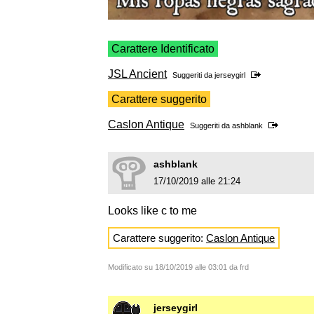
Carattere Identificato
JSL Ancient
Suggeriti da
jerseygirl
Carattere suggerito
Caslon Antique
Suggeriti da
ashblank
ashblank
17/10/2019 alle 21:24
Looks like c to me
Carattere suggerito:
Caslon Antique
Modificato su 18/10/2019 alle 03:01 da frd
jerseygirl