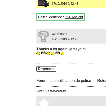
17/10/2019 à 22:45
Police identifiée :
JSL Ancient
achinech
18/10/2019 à 12:22
Thanks a lot again, jerseygirl!!!
Répondre
→
→
Forum
Identification de police
Retou
Liens :
On snot and fonts