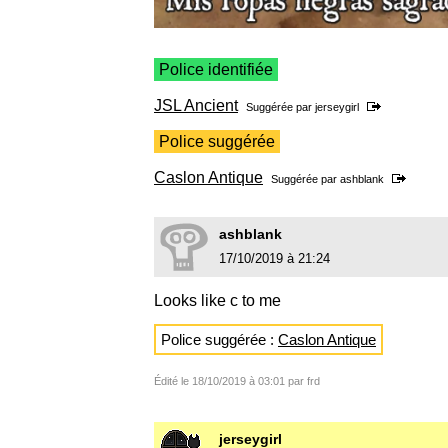
Police identifiée
JSL Ancient
Suggérée par
jerseygirl
Police suggérée
Caslon Antique
Suggérée par
ashblank
ashblank
17/10/2019 à 21:24
Looks like c to me
Police suggérée :
Caslon Antique
Édité le 18/10/2019 à 03:01 par frd
jerseygirl