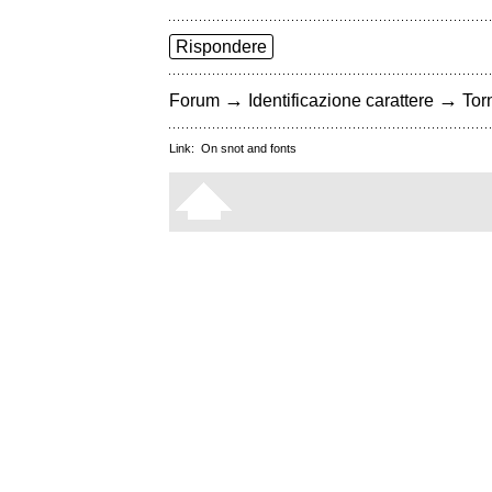
Rispondere
→
→
Forum
Identificazione carattere
Torn
Link:
On snot and fonts