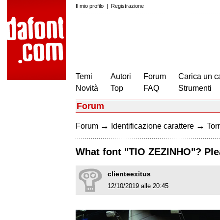
Il mio profilo
|
Registrazione
Temi
Autori
Forum
Carica un c
Novità
Top
FAQ
Strumenti
Forum
→
→
Forum
Identificazione carattere
Torn
What font "TIO ZEZINHO"? Ple
clienteexitus
12/10/2019 alle 20:45