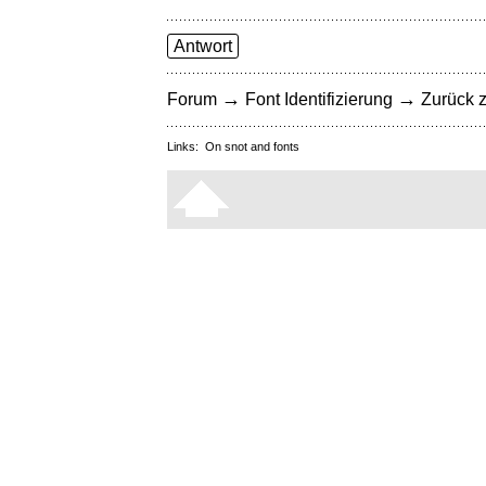
Antwort
→
→
Forum
Font Identifizierung
Zurück z
Links:
On snot and fonts