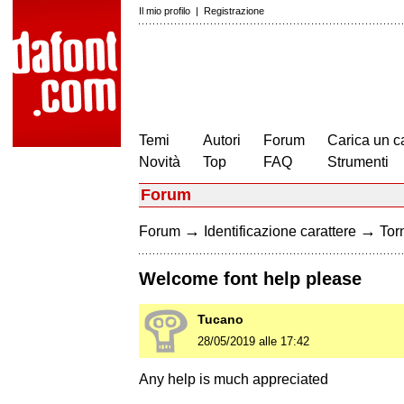
Il mio profilo
|
Registrazione
Temi
Autori
Forum
Carica un c
Novità
Top
FAQ
Strumenti
Forum
→
→
Forum
Identificazione carattere
Torn
Welcome font help please
Tucano
28/05/2019 alle 17:42
Any help is much appreciated