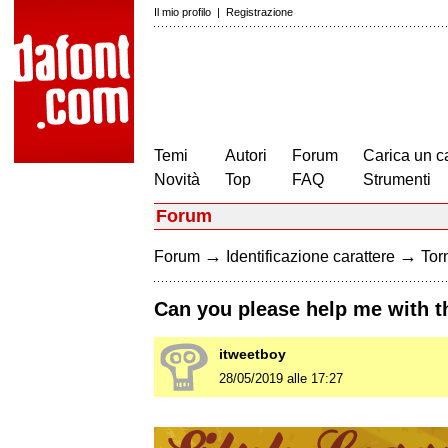
Il mio profilo
|
Registrazione
Temi
Autori
Forum
Carica un c
Novità
Top
FAQ
Strumenti
Forum
→
→
Forum
Identificazione carattere
Torn
Can you please help me with t
itweetboy
28/05/2019 alle 17:27