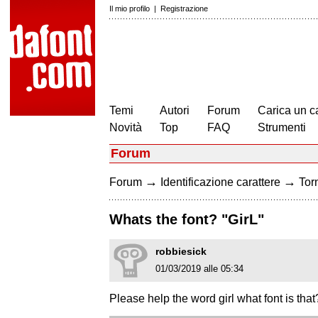
Il mio profilo
|
Registrazione
Temi
Autori
Forum
Carica un c
Novità
Top
FAQ
Strumenti
Forum
→
→
Forum
Identificazione carattere
Torn
Whats the font? "GirL"
robbiesick
01/03/2019 alle 05:34
Please help the word girl what font is that