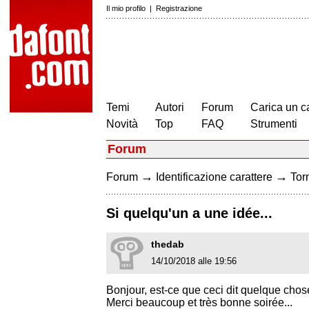
Il mio profilo
|
Registrazione
Temi
Autori
Forum
Carica un c
Novità
Top
FAQ
Strumenti
Forum
→
→
Forum
Identificazione carattere
Torn
Si quelqu'un a une idée...
thedab
14/10/2018 alle 19:56
Bonjour, est-ce que ceci dit quelque chos
Merci beaucoup et très bonne soirée...