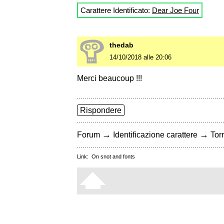
Carattere Identificato:
Dear Joe Four
thedab
14/10/2018 alle 20:06
Merci beaucoup !!!
Rispondere
→
→
Forum
Identificazione carattere
Torn
Link:
On snot and fonts