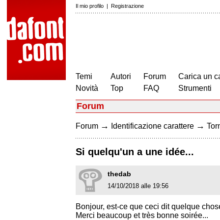
Il mio profilo
|
Registrazione
Temi
Autori
Forum
Carica un c
Novità
Top
FAQ
Strumenti
Forum
→
→
Forum
Identificazione carattere
Torn
Si quelqu'un a une idée...
thedab
14/10/2018 alle 19:56
Bonjour, est-ce que ceci dit quelque chos
Merci beaucoup et très bonne soirée...