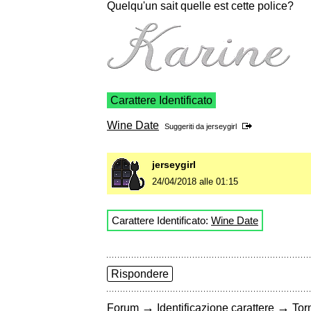
Quelqu'un sait quelle est cette police?
Carattere Identificato
Wine Date
Suggeriti da
jerseygirl
jerseygirl
24/04/2018 alle 01:15
Carattere Identificato:
Wine Date
Rispondere
→
→
Forum
Identificazione carattere
Torn