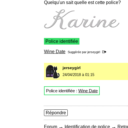
Quelqu'un sait quelle est cette police?
Police identifiée
Wine Date
Suggérée par
jerseygirl
jerseygirl
24/04/2018 à 01:15
Police identifiée :
Wine Date
Répondre
→
→
Forum
Identification de police
Retou