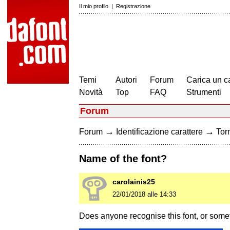
Il mio profilo
|
Registrazione
Temi
Autori
Forum
Carica un c
Novità
Top
FAQ
Strumenti
Forum
→
→
Forum
Identificazione carattere
Torn
Name of the font?
carolainis25
22/01/2018 alle 14:33
Does anyone recognise this font, or someth