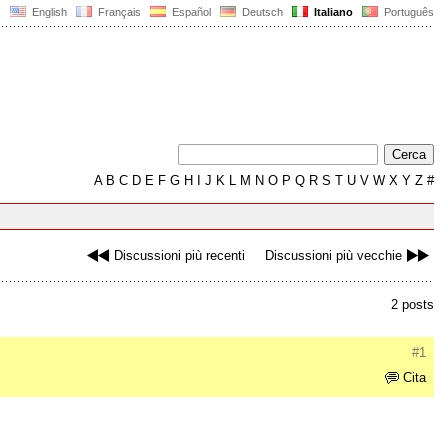
English
Français
Español
Deutsch
Italiano
Português
A
B
C
D
E
F
G
H
I
J
K
L
M
N
O
P
Q
R
S
T
U
V
W
X
Y
Z
#
Discussioni più recenti
Discussioni più vecchie
2 posts
#1
Cita