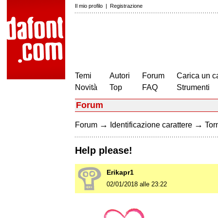
Il mio profilo
|
Registrazione
Temi
Autori
Forum
Carica un c
Novità
Top
FAQ
Strumenti
Forum
→
→
Forum
Identificazione carattere
Torn
Help please!
Erikapr1
02/01/2018 alle 23:22