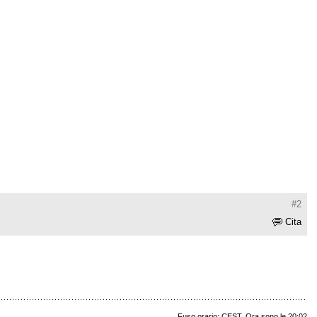
#2
Cita
Fuso orario: CEST. Ora sono le 20:02