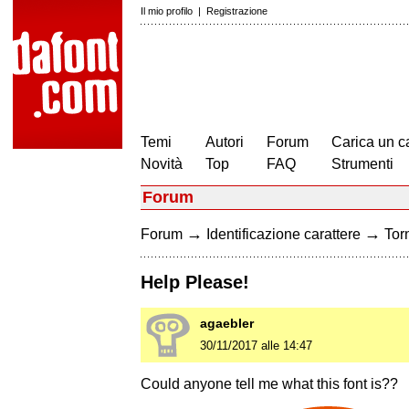
Il mio profilo
|
Registrazione
Temi
Autori
Forum
Carica un c
Novità
Top
FAQ
Strumenti
Forum
→
→
Forum
Identificazione carattere
Torn
Help Please!
agaebler
30/11/2017 alle 14:47
Could anyone tell me what this font is??