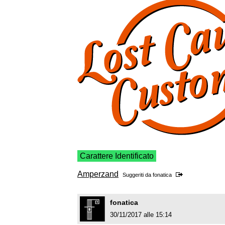
Carattere Identificato
Amperzand
Suggeriti da
fonatica
fonatica
30/11/2017 alle 15:14