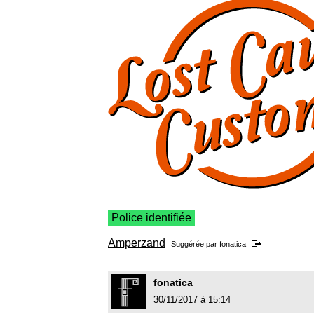
Police identifiée
Amperzand
Suggérée par
fonatica
fonatica
30/11/2017 à 15:14