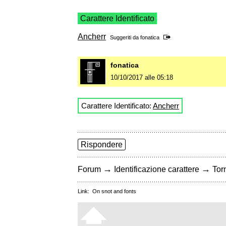
Carattere Identificato
Ancherr
Suggeriti da
fonatica
fonatica
10/10/2017 alle 05:18
Carattere Identificato:
Ancherr
Rispondere
→
→
Forum
Identificazione carattere
Torn
Link:
On snot and fonts