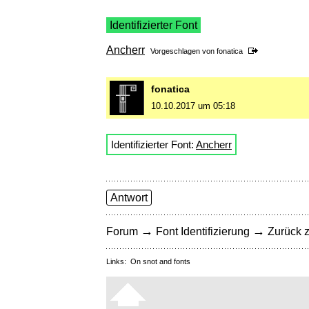
Identifizierter Font
Ancherr
Vorgeschlagen von
fonatica
fonatica
10.10.2017 um 05:18
Identifizierter Font:
Ancherr
Antwort
→
→
Forum
Font Identifizierung
Zurück z
Links:
On snot and fonts