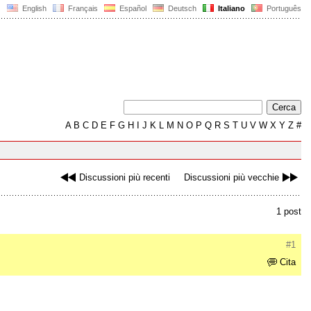
English
Français
Español
Deutsch
Italiano
Português
A
B
C
D
E
F
G
H
I
J
K
L
M
N
O
P
Q
R
S
T
U
V
W
X
Y
Z
#
Discussioni più recenti
Discussioni più vecchie
1 post
#1
Cita