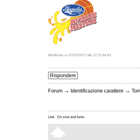
Modificato su 07/03/2017 alle 12:23 da frd
Rispondere
→
→
Forum
Identificazione carattere
Torn
Link:
On snot and fonts