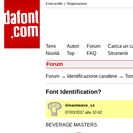
Il mio profilo
|
Registrazione
Temi
Autori
Forum
Carica un c
Novità
Top
FAQ
Strumenti
Forum
→
→
Forum
Identificazione carattere
Torn
Font Identification?
dreamwave_cz
07/03/2017 alle 10:42
BEVERAGE MASTERS