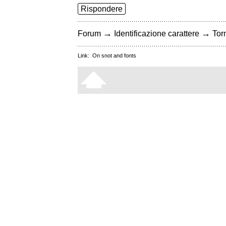
Rispondere
→
→
Forum
Identificazione carattere
Torn
Link:
On snot and fonts