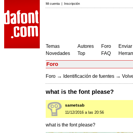
Mi cuenta
|
Inscripción
Temas
Autores
Foro
Enviar
Novedades
Top
FAQ
Herram
Foro
→
→
Foro
Identificación de fuentes
Volve
what is the font please?
sametsab
11/12/2016 a las 20:56
what is the font please?