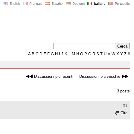
English
Français
Español
Deutsch
Italiano
Português
A
B
C
D
E
F
G
H
I
J
K
L
M
N
O
P
Q
R
S
T
U
V
W
X
Y
Z
#
Discussioni più recenti
Discussioni più vecchie
3 posts
#1
Cita