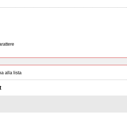
arattere
a alla lista
t