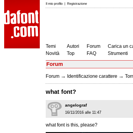
Il mio profilo
|
Registrazione
Temi
Autori
Forum
Carica un c
Novità
Top
FAQ
Strumenti
Forum
→
→
Forum
Identificazione carattere
Torn
what font?
angelograf
16/11/2016 alle 11:47
what font is this, please?