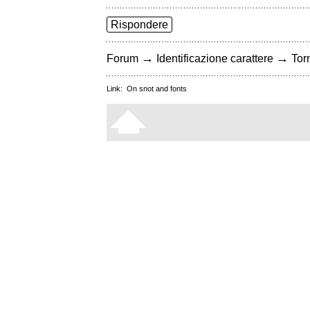
Rispondere
→
→
Forum
Identificazione carattere
Torn
Link:
On snot and fonts