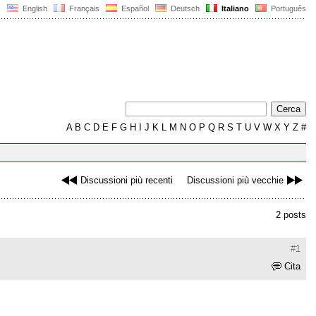
English
Français
Español
Deutsch
Italiano
Português
A
B
C
D
E
F
G
H
I
J
K
L
M
N
O
P
Q
R
S
T
U
V
W
X
Y
Z
#
Discussioni più recenti
Discussioni più vecchie
2 posts
#1
Cita