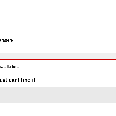
arattere
a alla lista
st cant find it