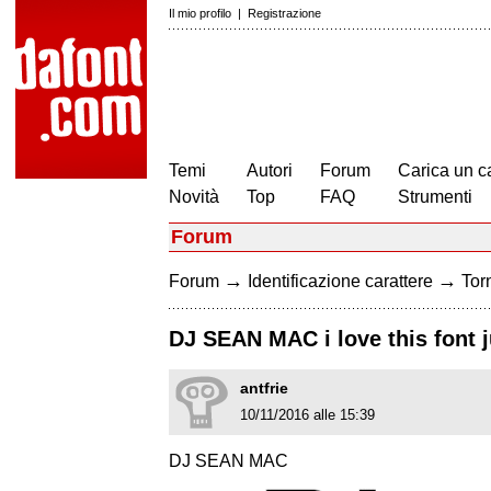
Il mio profilo
|
Registrazione
Temi
Autori
Forum
Carica un c
Novità
Top
FAQ
Strumenti
Forum
→
→
Forum
Identificazione carattere
Torn
DJ SEAN MAC i love this font ju
antfrie
10/11/2016 alle 15:39
DJ SEAN MAC