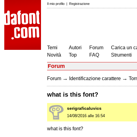
Il mio profilo
|
Registrazione
Temi
Autori
Forum
Carica un c
Novità
Top
FAQ
Strumenti
Forum
→
→
Forum
Identificazione carattere
Torn
what is this font?
serigraficaluvics
14/08/2016 alle 16:54
what is this font?