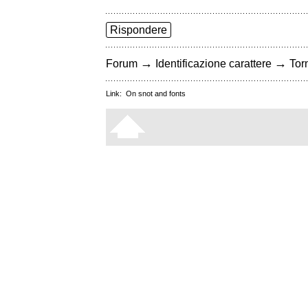
Rispondere
→
→
Forum
Identificazione carattere
Torn
Link:
On snot and fonts