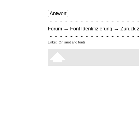
Antwort
→
→
Forum
Font Identifizierung
Zurück z
Links:
On snot and fonts