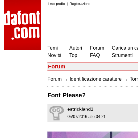
Il mio profilo
|
Registrazione
Temi
Autori
Forum
Carica un c
Novità
Top
FAQ
Strumenti
Forum
→
→
Forum
Identificazione carattere
Torn
Font Please?
estrickland1
05/07/2016 alle 04:21