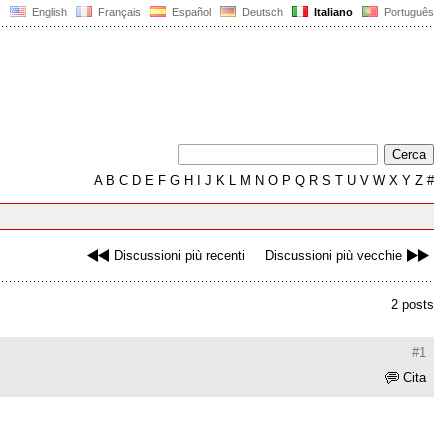
English
Français
Español
Deutsch
Italiano
Português
A
B
C
D
E
F
G
H
I
J
K
L
M
N
O
P
Q
R
S
T
U
V
W
X
Y
Z
#
Discussioni più recenti
Discussioni più vecchie
2 posts
#1
Cita