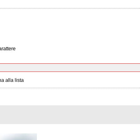
arattere
a alla lista