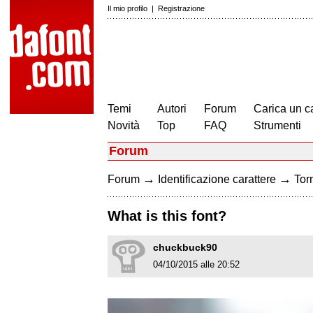
Il mio profilo
|
Registrazione
Temi
Autori
Forum
Carica un c
Novità
Top
FAQ
Strumenti
Forum
→
→
Forum
Identificazione carattere
Torn
What is this font?
chuckbuck90
04/10/2015 alle 20:52