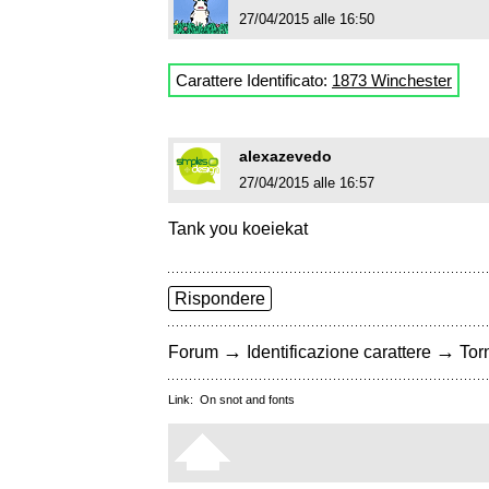
27/04/2015 alle 16:50
Carattere Identificato:
1873 Winchester
alexazevedo
27/04/2015 alle 16:57
Tank you koeiekat
Rispondere
→
→
Forum
Identificazione carattere
Torn
Link:
On snot and fonts