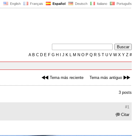
English
Français
Español
Deutsch
Italiano
Português
A
B
C
D
E
F
G
H
I
J
K
L
M
N
O
P
Q
R
S
T
U
V
W
X
Y
Z
#
Tema más reciente
Tema más antiguo
3 posts
#1
Citar