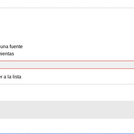
 una fuente
ientas
r a la lista