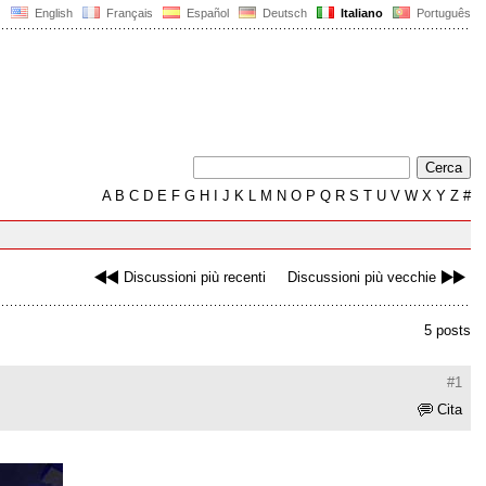
English
Français
Español
Deutsch
Italiano
Português
A
B
C
D
E
F
G
H
I
J
K
L
M
N
O
P
Q
R
S
T
U
V
W
X
Y
Z
#
Discussioni più recenti
Discussioni più vecchie
5 posts
#1
Cita