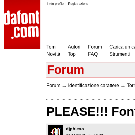
Il mio profilo
|
Registrazione
Temi
Autori
Forum
Carica un c
Novità
Top
FAQ
Strumenti
Forum
→
→
Forum
Identificazione carattere
Torn
PLEASE!!! Fon
djphlexo