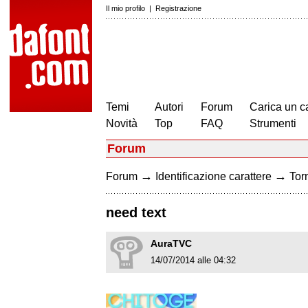
Il mio profilo
|
Registrazione
Temi
Autori
Forum
Carica un c
Novità
Top
FAQ
Strumenti
Forum
→
→
Forum
Identificazione carattere
Torn
need text
AuraTVC
14/07/2014 alle 04:32