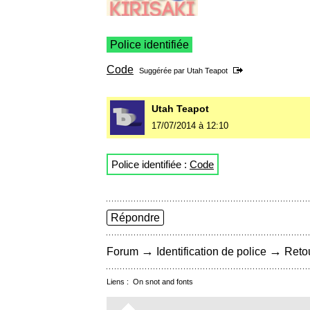
Police identifiée
Code
Suggérée par
Utah Teapot
Utah Teapot
17/07/2014 à 12:10
Police identifiée :
Code
Répondre
→
→
Forum
Identification de police
Retou
Liens :
On snot and fonts