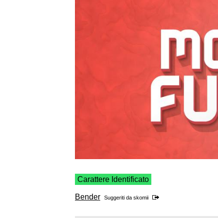
Carattere Identificato
Bender
Suggeriti da
skomii