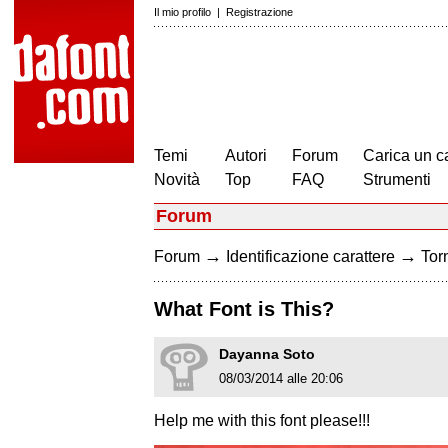
Il mio profilo
|
Registrazione
Temi
Autori
Forum
Carica un c
Novità
Top
FAQ
Strumenti
Forum
→
→
Forum
Identificazione carattere
Torn
What Font is This?
Dayanna Soto
08/03/2014 alle 20:06
Help me with this font please!!!