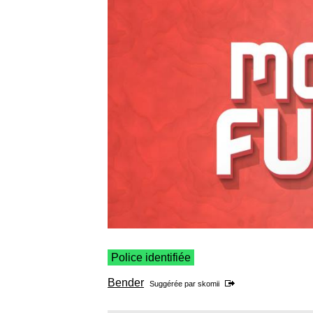
Police identifiée
Bender
Suggérée par
skomii