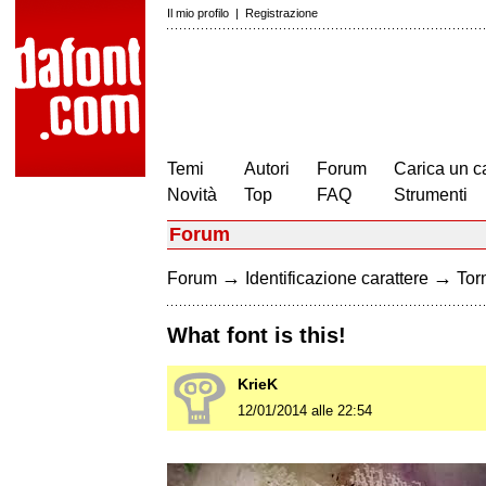
Il mio profilo
|
Registrazione
Temi
Autori
Forum
Carica un c
Novità
Top
FAQ
Strumenti
Forum
→
→
Forum
Identificazione carattere
Torn
What font is this!
KrieK
12/01/2014 alle 22:54