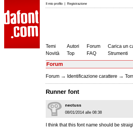
Il mio profilo
|
Registrazione
Temi
Autori
Forum
Carica un c
Novità
Top
FAQ
Strumenti
Forum
→
→
Forum
Identificazione carattere
Torn
Runner font
nectuss
08/01/2014 alle 08:38
I think that this font name should be straig