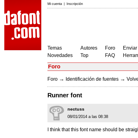
Mi cuenta
|
Inscripción
Temas
Autores
Foro
Enviar
Novedades
Top
FAQ
Herram
Foro
→
→
Foro
Identificación de fuentes
Volve
Runner font
nectuss
08/01/2014 a las 08:38
I think that this font name should be straig