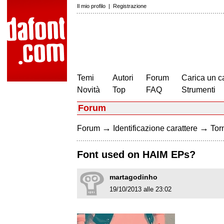
Il mio profilo
|
Registrazione
Temi
Autori
Forum
Carica un c
Novità
Top
FAQ
Strumenti
Forum
→
→
Forum
Identificazione carattere
Torn
Font used on HAIM EPs?
martagodinho
19/10/2013 alle 23:02