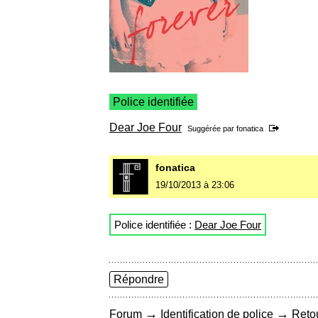
Police identifiée
Dear Joe Four
Suggérée par
fonatica
fonatica
19/10/2013 à 23:06
Police identifiée :
Dear Joe Four
Répondre
→
→
Forum
Identification de police
Retou