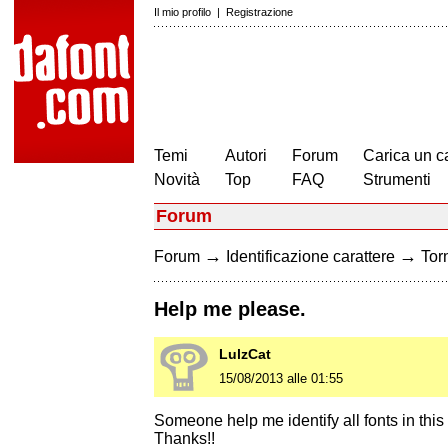
Il mio profilo
|
Registrazione
Temi
Autori
Forum
Carica un c
Novità
Top
FAQ
Strumenti
Forum
→
→
Forum
Identificazione carattere
Torn
Help me please.
LulzCat
15/08/2013 alle 01:55
Someone help me identify all fonts in this
Thanks!!