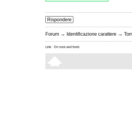
Rispondere
→
→
Forum
Identificazione carattere
Torn
Link:
On snot and fonts