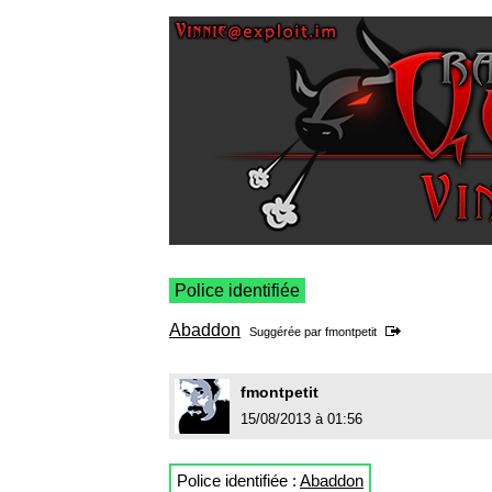
Police identifiée
Abaddon
Suggérée par
fmontpetit
fmontpetit
15/08/2013 à 01:56
Police identifiée :
Abaddon