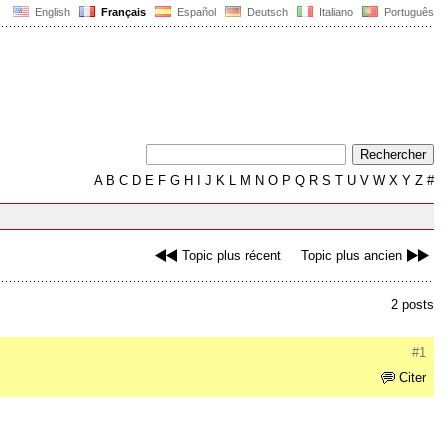
English
Français
Español
Deutsch
Italiano
Português
A
B
C
D
E
F
G
H
I
J
K
L
M
N
O
P
Q
R
S
T
U
V
W
X
Y
Z
#
Topic plus récent
Topic plus ancien
2 posts
#1
Citer