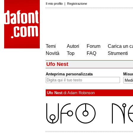
Il mio profilo
|
Registrazione
Temi
Autori
Forum
Carica un c
Novità
Top
FAQ
Strumenti
Ufo Nest
Anteprima personalizzata
Misu
Ufo Nest
di
Adam Robinson