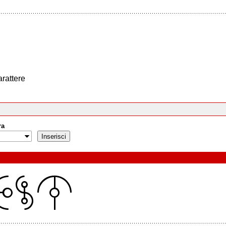
arattere
ra