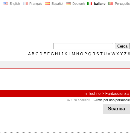
English
Français
Español
Deutsch
Italiano
Português
A
B
C
D
E
F
G
H
I
J
K
L
M
N
O
P
Q
R
S
T
U
V
W
X
Y
Z
#
in
Techno
>
Fantascienza
47.070 scaricati
Gratis per uso personale
Scarica